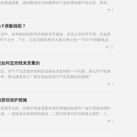
大的衰减系数，因此数据信号的频率对于远距离传输不应过高，而高速
网接口，只限于100m。
넶
6
VP屏蔽线呢？
行业中，各种线材的型号和规格非常相似，但含义却非常不同。比如双
和RVV之分，下文，江苏贝斯拓将为大家主要介绍一下RVVP屏蔽线这种
넶
12
是如何监控线束质量的
产品，对于产品质量的控制应该都会涉及到的一个问题，那么对于线束
一样，那么线束加工厂家应该如何进行产品质量的控制呢?
넶
3
做那些保护措施
中是很常见的，但端子线束需要作保护措施你知道吗？端子线束的维护
考虑，一是线束自身资料的挑选，二是对线束中的导线接点维护，三是
端子维护。下面通过这几方面来阐述怎样更好的维护端子线束。
넶
2