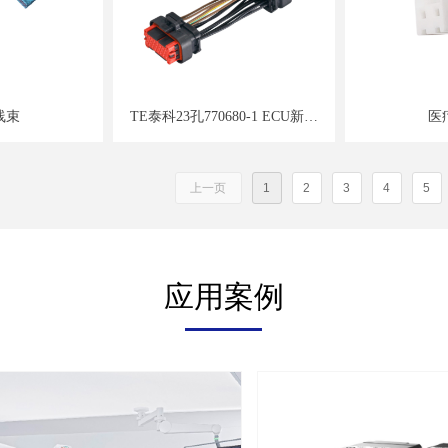
线束
TE泰科23孔770680-1 ECU新能
医
源密封防水汽车高压线束 插接件
接线
上一页
1
2
3
4
5
应用案例