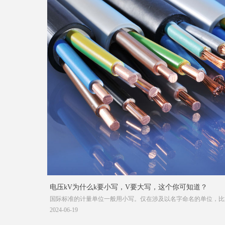
电压kV为什么k要小写，V要大写，这个你可知道？
国际标准的计量单位一般用小写。仅在涉及以名字命名的单位，比
特W等，为了表示对科学家前辈的尊重，就用大写，其余的非以人
2024-06-19