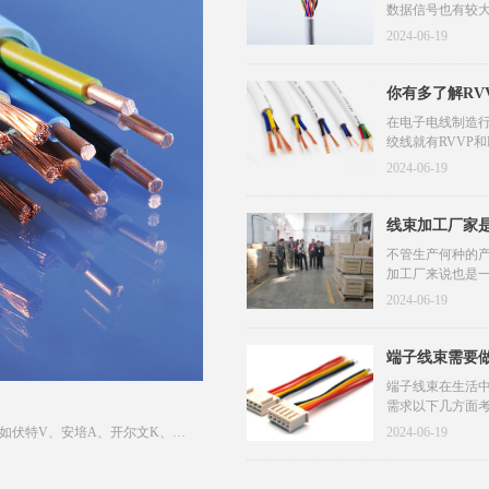
数据信号也有较
数据信号，如以太
2024-06-19
你有多了解RV
在电子电线制造
绞线就有RVVP
线缆。
2024-06-19
线束加工厂家
不管生产何种的
加工厂来说也是
2024-06-19
端子线束需要
端子线束在生活
需求以下几方面
对线束中的孔式
如伏特V、安培A、开尔文K、瓦
2024-06-19
名命名的单位一般用小写。